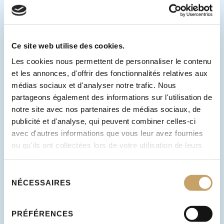
Nachricht
Ce site web utilise des cookies.
Name
E-mail
*
Les cookies nous permettent de personnaliser le contenu
et les annonces, d'offrir des fonctionnalités relatives aux
médias sociaux et d'analyser notre trafic. Nous
Nachricht
partageons également des informations sur l'utilisation de
notre site avec nos partenaires de médias sociaux, de
publicité et d'analyse, qui peuvent combiner celles-ci
avec d'autres informations que vous leur avez fournies
ou qu'ils ont collectées lors de votre utilisation de leurs
services.
Sélection
NÉCESSAIRES
du
consentement
PRÉFÉRENCES