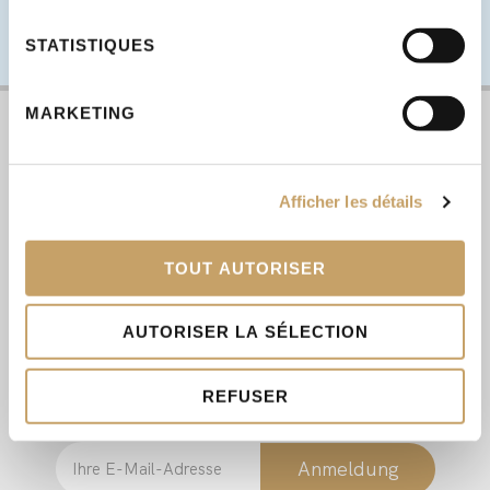
Senden
STATISTIQUES
MARKETING
Abonnieren Sie
Afficher les détails
unseren
Newsletter!
TOUT AUTORISER
AUTORISER LA SÉLECTION
Bleiben Sie in Kontakt, um nützliche Neuigkeiten
und Informationen zu erhalten.
REFUSER
E
Anmeldung
m