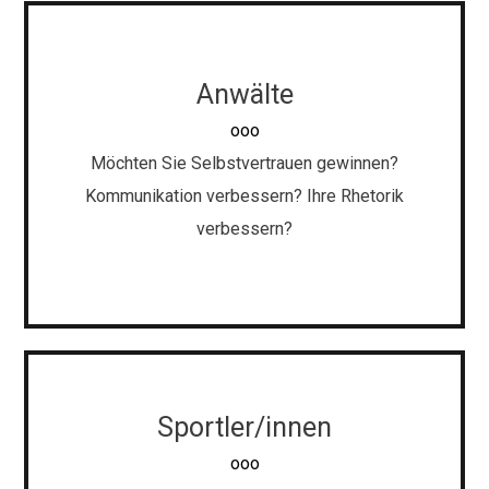
Face-to-Face-Coaching
Anwälte
Dank unseres angepassten pädagogischen Ansatzes
ooo
bauen wir gemeinsam die Grundlagen für Ihren
Möchten Sie Selbstvertrauen gewinnen?
Kommunikation verbessern? Ihre Rhetorik
eigenen Erfolg.
verbessern?
Sportler/innen
Face-to-Face-Coaching
ooo