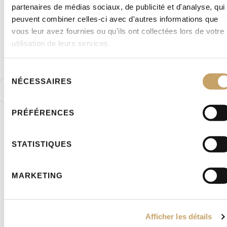
partenaires de médias sociaux, de publicité et d'analyse, qui
Balance ze fannen tëschent mengem
peuvent combiner celles-ci avec d'autres informations que
Sport, menger Vollzäitaarbecht a
vous leur avez fournies ou qu'ils ont collectées lors de votre
utilisation de leurs services.
mengem privat Liewen, war ech op der
Sich no engem Coach. Bj Coaching huet
Sélection
mir gehollef méi Struktur an ee bessert
NÉCESSAIRES
du
Management a mengem Alldag ze
consentement
kréien."
PRÉFÉRENCES
STATISTIQUES
MARKETING
Afficher les détails
Mike