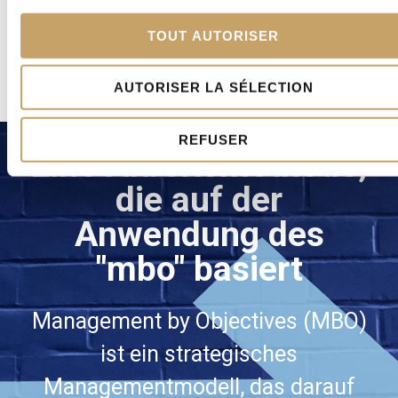
Forstarbeiter
TOUT AUTORISER
1
2
3
4
5
6
7
AUTORISER LA SÉLECTION
REFUSER
Eine Arbeitsmethode,
die auf der
Anwendung des
"mbo" basiert
Management by Objectives (MBO)
ist ein strategisches
Managementmodell, das darauf