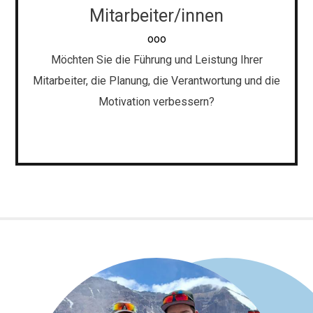
Face-to-Face & Gruppencoaching
Mitarbeiter/innen
Workshops, Einzel- und Gruppenübungen, die Sie zu
ooo
einem besseren Verständnis der Arbeit und der
Möchten Sie die Führung und Leistung Ihrer
Mitarbeiter, die Planung, die Verantwortung und die
Teamführung führen.
Motivation verbessern?
Face-to-Face & Gruppencoaching
Individuelle Übungen zur beruflichen Verbesserung
und zur Erreichung von Arbeitszielen.