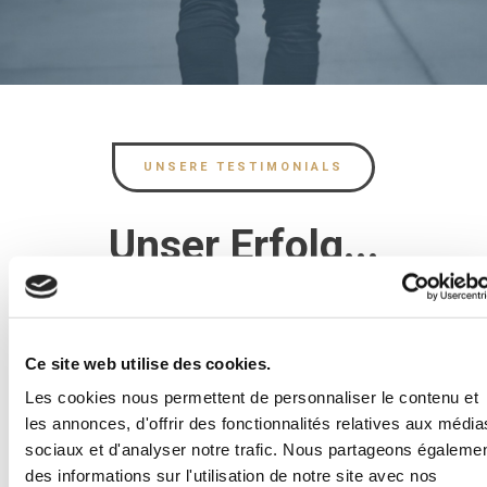
UNSERE TESTIMONIALS
Unser Erfolg...
"Ech war vun 2011 bis 2021 am
Ce site web utilise des cookies.
Vëlossport aktiv, vun 2016 bis 2017
Les cookies nous permettent de personnaliser le contenu et
semi-professionell. Wéi ech 2017 ee
les annonces, d'offrir des fonctionnalités relatives aux média
sociaux et d'analyser notre trafic. Nous partageons égaleme
mentalen Down hat, well ech
des informations sur l'utilisation de notre site avec nos
Schwieregkeeten hat eng gesond