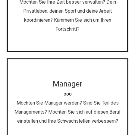
Durch unsere Einzelgespräche helfen wir Ihnen, Ihre
Möchten Sie Ihre Zeit besser verwalten? Dein
Ziele zu erreichen.
Privatleben, deinen Sport und deine Arbeit
koordinieren? Kümmern Sie sich um Ihren
Fortschritt?
Face-to-Face & Gruppencoaching
Manager
Unsere Erfahrung im Bereich des Sports hat uns dazu
ooo
gebracht, Techniken zu konsolidieren, die wir
Möchten Sie Manager werden? Sind Sie Teil des
gemeinsam verfolgen werden. Der Marathon beginnt
Managements? Möchten Sie sich auf diesen Beruf
mit dem ersten Schritt.
einstellen und Ihre Schwachstellen verbessern?