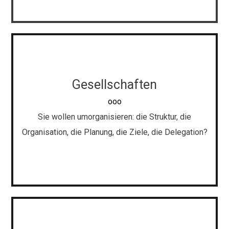
Gesellschaften
Face-to-Face & Gruppencoaching
ooo
Lösungen für das Personal- und Teammanagement.
Sie wollen umorganisieren: die Struktur, die
Organisation, die Planung, die Ziele, die Delegation?